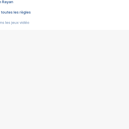
im Rayan
 toutes les règles
s les jeux vidéo
us choquant de Rockstar ? - Le scandale BULLY
e plus moche de Steam
du RÊVE tourne au CAUCHEMAR
pendant 8 heures
it… à tort
umiliés par un jeu vidéo
ire - Final Fantasy 8
ti un empire - Age of Empires
story DOFUS
tard, il crée l'un des pires jeux de tous les temps, MindsEye.