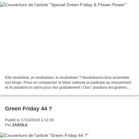
Elle neutralise, je neutralises, tu neutralises ? Neutralisons tous ensemble
nos blogs ! Pour en compenser le bilan carbone je participe au mouvement
et ils plantent un arbre pour moi gratuitement ! Ooo° plantons les graines
pour notre futur °ooO J'ignore...
Green Friday 44 ?
Publié le 17/12/2010 à 12:45
Par
ZAROLA