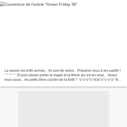
La saison est enfin arrivée... Ils sont de retour... Préparez-vous à les cueillir !
° ° °° ° ° Et puis laisser parler la magie et la féérie qui est en vous... Voyez-
vous aussi... les petits êtres cachés de la forêt ? °o°o°o°o°oOo°o°o°o°o° Bon
week-en...