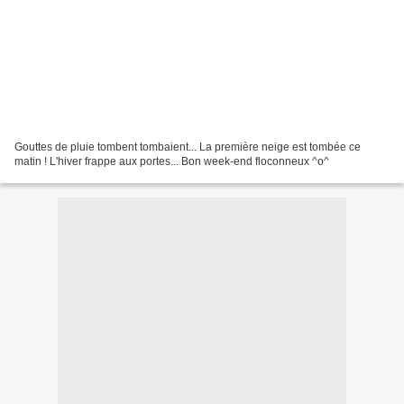
Gouttes de pluie tombent tombaient... La première neige est tombée ce
matin ! L'hiver frappe aux portes... Bon week-end floconneux ^o^