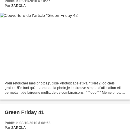
Publié le 05/11/2010 à 10:27
Par
ZAROLA
Pour retoucher mes photos,j'utilise Photoscape et Paint.Net 2 logiciels
gratuits !En tant qu'amateur de la photo,je les trouve simple d'utilisation etils
permettent de faireune multitude de combinaisons ! °°°ooo°°° Même photo...
Avec des effets différents......
Green Friday 41
Publié le 08/10/2010 à 08:53
Par
ZAROLA