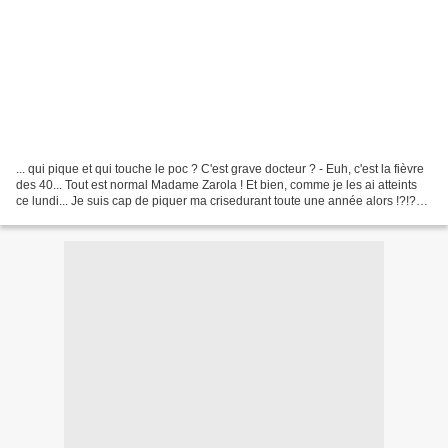
... qui pique et qui touche le poc ? C'est grave docteur ? - Euh, c'est la fièvre
des 40... Tout est normal Madame Zarola ! Et bien, comme je les ai atteints
ce lundi... Je suis cap de piquer ma crisedurant toute une année alors !?!?
Hum... vais-je devenir...