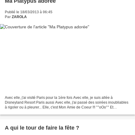
Ma Platypus adorée
Publié le 18/03/2013 à 06:45
Par
ZAROLA
Avec elle, j'ai visité Paris pour la 1ère fois Avec elle, je suis allée à
Disneyland Resort Paris aussi Avec elle, j'ai passé des soirées inoubliables
à rigoler ou à pleurer... Elle, c'est Mon Amie de Coeur !!! °°oOo°° Et
aujourd'hui c'est... son A N...
A qui le tour de faire la fête ?