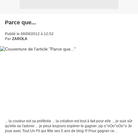
Parce que...
Publié le 08/08/2012 à 12:52
Par
ZAROLA
... la couleur est sa préférée ... la création est tout à fait pour elle ... je suis sûr
qu'elle va l'adorer ... je peux toujours espérer le gagner ;op o°oOo°oOo°o Je
joue avec Tout Un Fil qui fête ses 5 ans de blog !!! Pour gagner ce
magnifique port-monnaie...