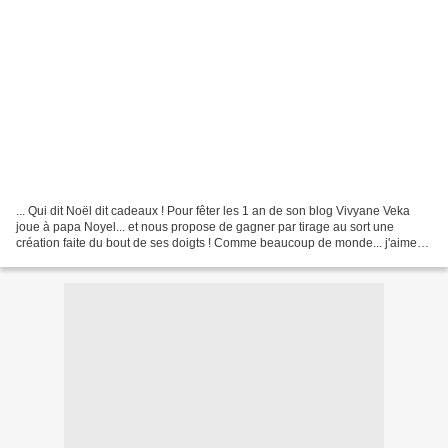
... Qui dit Noël dit cadeaux ! Pour fêter les 1 an de son blog Vivyane Veka
joue à papa Noyel... et nous propose de gagner par tirage au sort une
création faite du bout de ses doigts ! Comme beaucoup de monde... j'aime
les cadeaux... surtout quand ils...