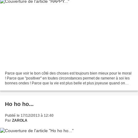
Parce que voir le bon côté des choses est toujours bien mieux pour le moral
! Parce que "positiver" en toutes circonstances permet de ramener à soi les
bonnes ondes ! Parce que la vie est plus belle et plus joyeuse quand on
sourit, on rit et on dit merci...
Ho ho ho...
Publié le 17/12/2013 à 12:40
Par
ZAROLA