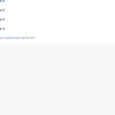
e 6
e 5
e 4
e 3
s créatrices de la VF !
e 2
e 1
e Mektoub My Love arrive enfin ! Rencontre avec Shaïn Boumedine et Sal
i : après Toni en famille
elle réalise le bouleversant Dites lui que je l'aime
ais ! Rencontre autour de Vie privée de Rebecca Zlotowski
 de Marguerite, Grave... Rencontre avec Ella Rumpf
 Les Rêveurs, un film intime sur la santé mentale