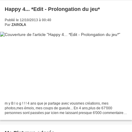
Happy 4... *Edit - Prolongation du jeu*
Publié le 12/10/2013 à 00:40
Par
ZAROLA
m y B l o g ! ! ! 4 ans que je partage avec vousmes créations, mes
photos,mes émois, mes coups de gueule... En 4 ans,plus de 67'000
personnes sont passées par icien me laissant presque 6'000 commentaires
et près de 120'000 pages ont été vues !!! Je ne...