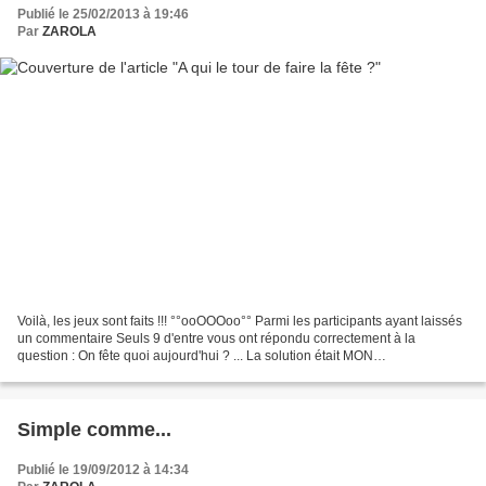
Publié le 25/02/2013 à 19:46
Par
ZAROLA
Voilà, les jeux sont faits !!! °°ooOOOoo°° Parmi les participants ayant laissés
un commentaire Seuls 9 d'entre vous ont répondu correctement à la
question : On fête quoi aujourd'hui ? ... La solution était MON
ANNIVERSAIRE !!! ^_^ Alors mon huissier perso...
Simple comme...
Publié le 19/09/2012 à 14:34