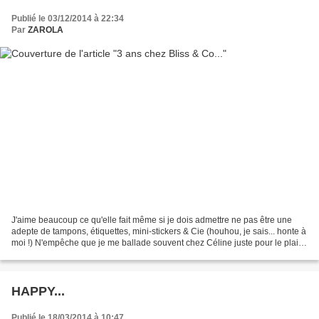
Publié le 03/12/2014 à 22:34
Par
ZAROLA
J'aime beaucoup ce qu'elle fait même si je dois admettre ne pas être une
adepte de tampons, étiquettes, mini-stickers & Cie (houhou, je sais... honte à
moi !) N'empêche que je me ballade souvent chez Céline juste pour le plaisir
d'admirer son travail...
HAPPY...
Publié le 18/03/2014 à 10:47