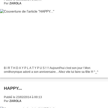
Par
ZAROLA
B I R T H D A Y P L A T Y P U S ! ! ! Aujourd'hui c'est son jour ! Mon
ornithorynque adoré a son anniversaire... Allez vite lui faire sa fête !!! ^_^
HAPPY...
Publié le 23/02/2014 à 00:13
Par
ZAROLA