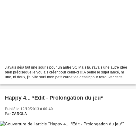
J'avais déjà fait une souris pour un autre SC Mais là, j'avais une autre idée
bien préciseque je voulais créer pour celui-ci !!! A peine le sujet lancé, ni
une, ni deux, j'ai vite sorti mon petit carnet de dessinpour retrouver cette
souricette que je...
Happy 4... *Edit - Prolongation du jeu*
Publié le 12/10/2013 à 00:40
Par
ZAROLA