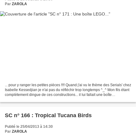
Par
ZAROLA
... pour y ranger les petites pièces !!!! Quand j'ai vu le thème des Serials' chez
Isabelle Kessedjian je n'ai pas du réfléchir trop longtemps ^_^ Mon fils étant
complètement dingue de ces constructions... il lui fallait une boîte
"coordonnée" à son dada...
SC n° 166 : Tropical Tucana Birds
Publié le 25/04/2013 à 14:30
Par
ZAROLA