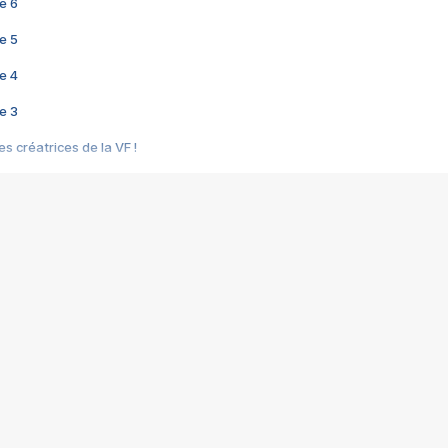
e 6
e 5
e 4
e 3
s créatrices de la VF !
e 2
e 1
e Mektoub My Love arrive enfin ! Rencontre avec Shaïn Boumedine et Sal
i : après Toni en famille
elle réalise le bouleversant Dites lui que je l'aime
ais ! Rencontre autour de Vie privée de Rebecca Zlotowski
 de Marguerite, Grave... Rencontre avec Ella Rumpf
 Les Rêveurs, un film intime sur la santé mentale