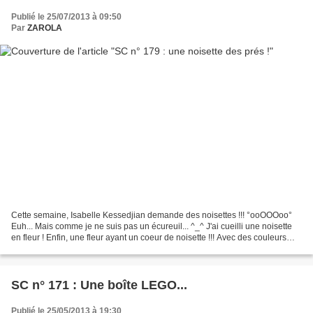
Publié le 25/07/2013 à 09:50
Par
ZAROLA
Cette semaine, Isabelle Kessedjian demande des noisettes !!! °ooOOOoo°
Euh... Mais comme je ne suis pas un écureuil... ^_^ J'ai cueilli une noisette
en fleur ! Enfin, une fleur ayant un coeur de noisette !!! Avec des couleurs
coordonnées... A mon kit...
SC n° 171 : Une boîte LEGO...
Publié le 25/05/2013 à 19:30