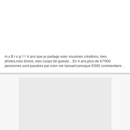
m y B l o g ! ! ! 4 ans que je partage avec vousmes créations, mes
photos,mes émois, mes coups de gueule... En 4 ans,plus de 67'000
personnes sont passées par icien me laissant presque 6'000 commentaires
et près de 120'000 pages ont été vues !!! Je ne...