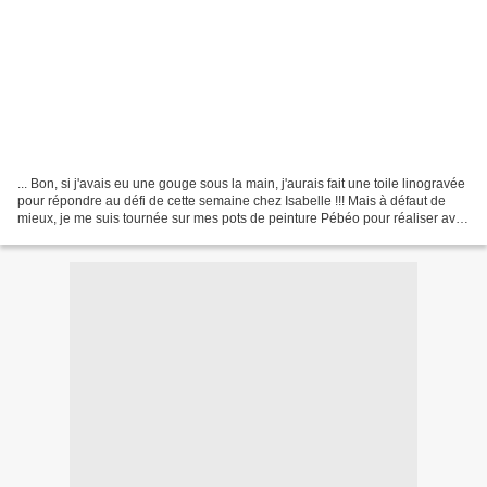
... Bon, si j'avais eu une gouge sous la main, j'aurais fait une toile linogravée
pour répondre au défi de cette semaine chez Isabelle !!! Mais à défaut de
mieux, je me suis tournée sur mes pots de peinture Pébéo pour réaliser avec
l'aide de ma fille...