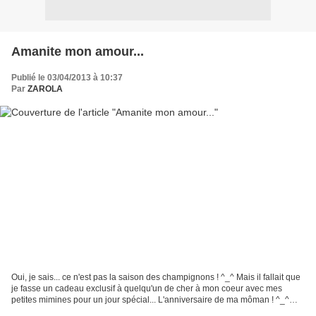
Amanite mon amour...
Publié le 03/04/2013 à 10:37
Par
ZAROLA
Oui, je sais... ce n'est pas la saison des champignons ! ^_^ Mais il fallait que
je fasse un cadeau exclusif à quelqu'un de cher à mon coeur avec mes
petites mimines pour un jour spécial... L'anniversaire de ma môman ! ^_^
Comme elle avait littéralement...