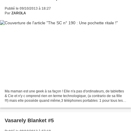
Publié le 09/10/2013 à 18:27
Par
ZAROLA
Ma maman est une geek à sa façon ! Elle n'a pas d'ordinateurs, de tablettes
& Cie et n'y c omprend rien en terme technologique, (a contrario de sa fille
!!!) mais elle possède quand même,3 téléphones portables :1 pour tous les
jours, 1 pour quand elle...
Vasarely Blanket #5