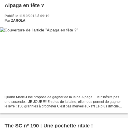
Alpaga en fête ?
Publié le 11/10/2013 à 09:19
Par
ZAROLA
Quand Marie-Line propose de gagner de la laine Alpaga... Je n'hésite pas
une seconde... JE JOUE !!!! En plus de la laine, elle nous permet de gagner
le livre : 150 grannies à crocheter C'est pas merveilleux !?! Le plus difficile
étant de choisir une couleur......
The SC n° 190 : Une pochette ritale !