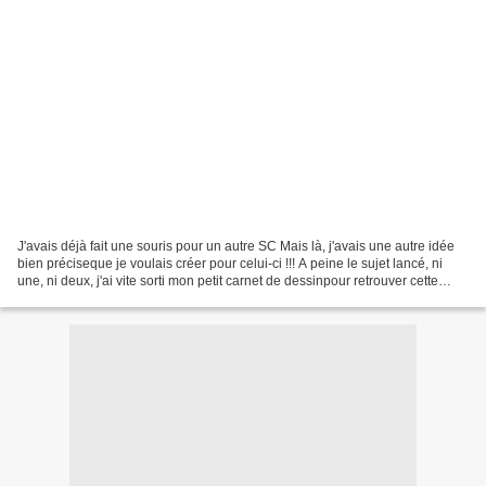
J'avais déjà fait une souris pour un autre SC Mais là, j'avais une autre idée
bien préciseque je voulais créer pour celui-ci !!! A peine le sujet lancé, ni
une, ni deux, j'ai vite sorti mon petit carnet de dessinpour retrouver cette
souricette que je...