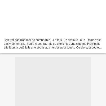
Bon, j'ai pas d'animal de compagnie... Enfin si, un scalaire...euh... mais c'est
pas vraiment ça... non ? Alors, j'aurais pu choisir les chats de ma Platy mais
elle leurs a déjà faits une souris aux herbes pour jouer... Ou alors, la poulette
de Georgette...