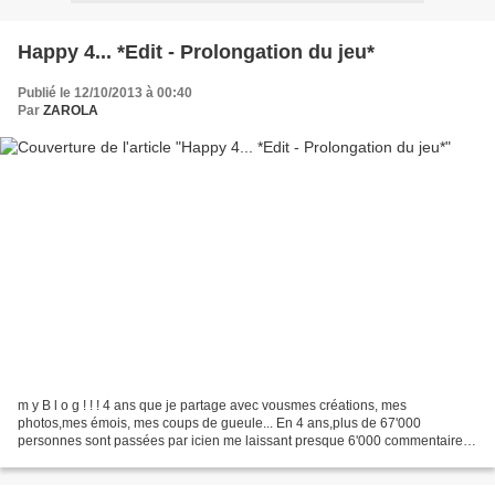
Happy 4... *Edit - Prolongation du jeu*
Publié le 12/10/2013 à 00:40
Par
ZAROLA
m y B l o g ! ! ! 4 ans que je partage avec vousmes créations, mes
photos,mes émois, mes coups de gueule... En 4 ans,plus de 67'000
personnes sont passées par icien me laissant presque 6'000 commentaires
et près de 120'000 pages ont été vues !!! Je ne...