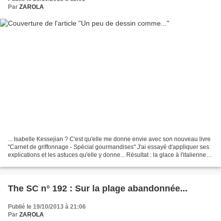
Par
ZAROLA
... Isabelle Kessejian ? C'est qu'elle me donne envie avec son nouveau livre
"Carnet de griffonnage - Spécial gourmandises" J'ai essayé d'appliquer ses
explications et les astuces qu'elle y donne... Résultat : la glace à l'italienne
parfum vanille s'est...
The SC n° 192 : Sur la plage abandonnée...
Publié le 19/10/2013 à 21:06
Par
ZAROLA