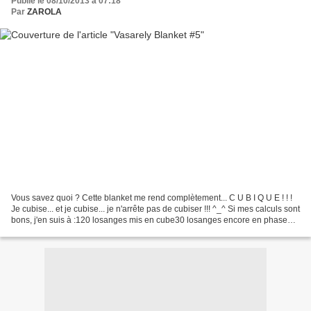
Publié le 08/10/2013 à 07:18
Par
ZAROLA
Vous savez quoi ? Cette blanket me rend complètement... C U B I Q U E ! ! !
Je cubise... et je cubise... je n'arrête pas de cubiser !!! ^_^ Si mes calculs sont
bons, j'en suis à :120 losanges mis en cube30 losanges encore en phase
décubisée 29 losanges...