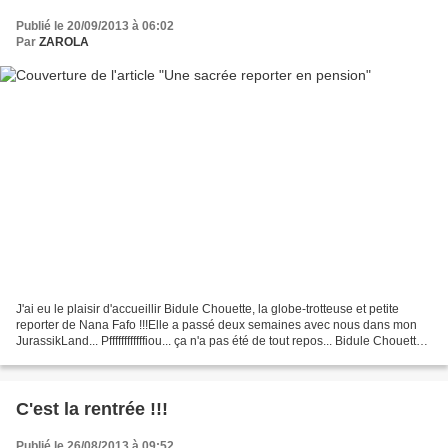
Publié le 20/09/2013 à 06:02
Par
ZAROLA
J'ai eu le plaisir d'accueillir Bidule Chouette, la globe-trotteuse et petite
reporter de Nana Fafo !!!Elle a passé deux semaines avec nous dans mon
JurassikLand... Pffffffffffffiou... ça n'a pas été de tout repos... Bidule Chouette
est une vraie pipelette,...
C'est la rentrée !!!
Publié le 26/08/2013 à 09:52