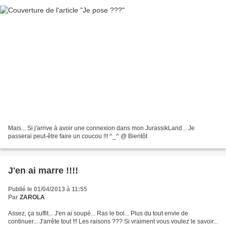
Mais... Si j'arrive à avoir une connexion dans mon JurassikLand... Je
passerai peut-être faire un coucou !!! ^_^ @ Bientôt
J'en ai marre !!!!
Publié le 01/04/2013 à 11:55
Par
ZAROLA
Assez, ça suffit... J'en ai soupé... Ras le bol... Plus du tout envie de
continuer... J'arrête tout !!! Les raisons ??? Si vraiment vous voulez le savoir...