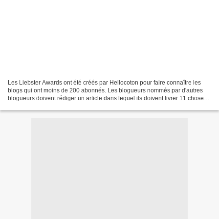
Les Liebster Awards ont été créés par Hellocoton pour faire connaître les
blogs qui ont moins de 200 abonnés. Les blogueurs nommés par d'autres
blogueurs doivent rédiger un article dans lequel ils doivent livrer 11 choses
d'eux, répondre aux 11 questions...