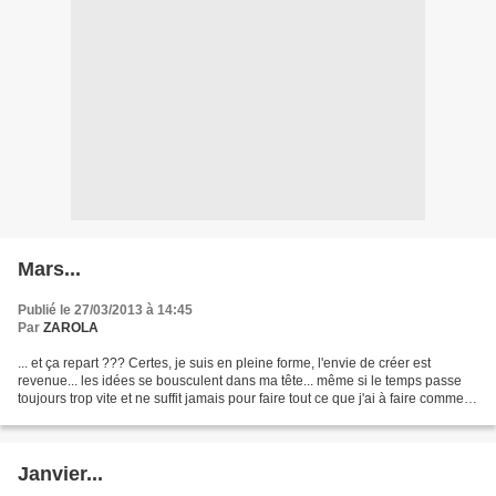
Mars...
Publié le 27/03/2013 à 14:45
Par
ZAROLA
... et ça repart ??? Certes, je suis en pleine forme, l'envie de créer est
revenue... les idées se bousculent dans ma tête... même si le temps passe
toujours trop vite et ne suffit jamais pour faire tout ce que j'ai à faire comme
d'habitude !!! Mais (et...
Janvier...