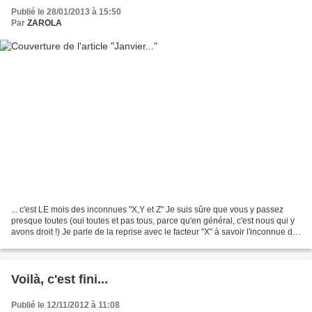
Publié le 28/01/2013 à 15:50
Par
ZAROLA
... c'est LE mois des inconnues "X,Y et Z" Je suis sûre que vous y passez
presque toutes (oui toutes et pas tous, parce qu'en général, c'est nous qui y
avons droit !) Je parle de la reprise avec le facteur "X" à savoir l'inconnue du
temps passé pour nos...
Voilà, c'est fini...
Publié le 12/11/2012 à 11:08