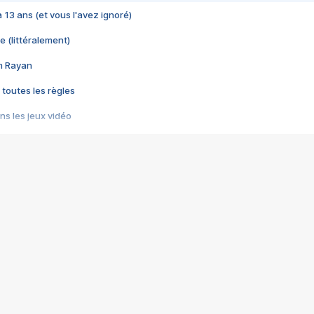
 a 13 ans (et vous l'avez ignoré)
e (littéralement)
im Rayan
 toutes les règles
s les jeux vidéo
us choquant de Rockstar ? - Le scandale BULLY
e plus moche de Steam
du RÊVE tourne au CAUCHEMAR
pendant 8 heures
it… à tort
umiliés par un jeu vidéo
ire - Final Fantasy 8