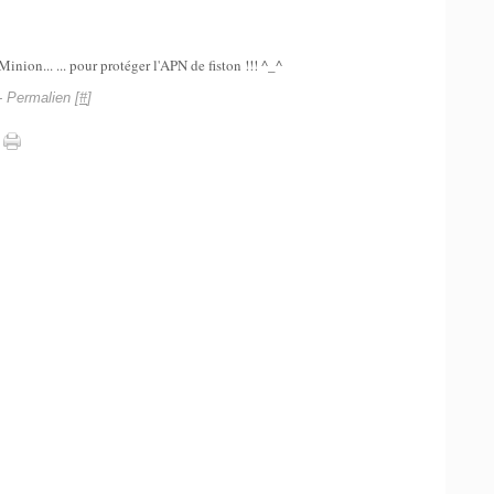
Minion... ... pour protéger l'APN de fiston !!! ^_^
 Permalien [
#
]