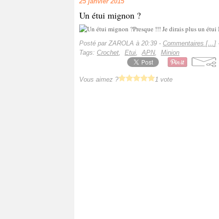
25 janvier 2015
Un étui mignon ?
Presque !!! Je dirais plus un étui 
Posté par ZAROLA à 20:39 -
Commentaires [
…
]
-
Tags:
Crochet
,
Etui
,
APN
,
Minion
Vous aimez ?
1 vote