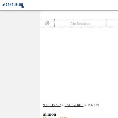
Home
Ma Boutique
MA'CO'ZA' ?
>
CATEGORIES
>
MINION
minion