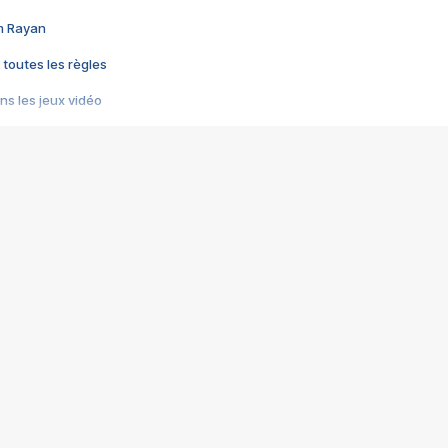
im Rayan
 toutes les règles
s les jeux vidéo
us choquant de Rockstar ? - Le scandale BULLY
e plus moche de Steam
du RÊVE tourne au CAUCHEMAR
pendant 8 heures
it… à tort
umiliés par un jeu vidéo
ire - Final Fantasy 8
ti un empire - Age of Empires
story DOFUS