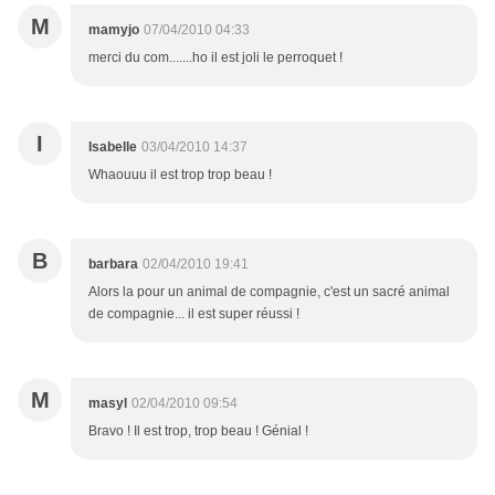
M
mamyjo
07/04/2010 04:33
merci du com.......ho il est joli le perroquet !
I
Isabelle
03/04/2010 14:37
Whaouuu il est trop trop beau !
B
barbara
02/04/2010 19:41
Alors la pour un animal de compagnie, c'est un sacré animal
de compagnie... il est super réussi !
M
masyl
02/04/2010 09:54
Bravo ! Il est trop, trop beau ! Génial !