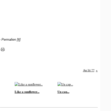
 Permalien [
#
]
Au lit !!!
Like a sunflower...
Un cap...