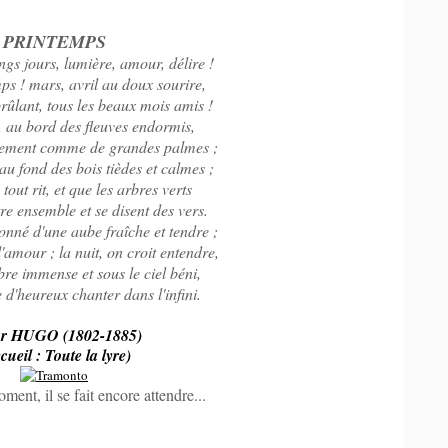
PRINTEMPS
ngs jours, lumière, amour, délire !
mps ! mars, avril au doux sourire,
brûlant, tous les beaux mois amis !
, au bord des fleuves endormis,
lement comme de grandes palmes ;
au fond des bois tièdes et calmes ;
tout rit, et que les arbres verts
re ensemble et se disent des vers.
onné d'une aube fraîche et tendre ;
d'amour ; la nuit, on croit entendre,
bre immense et sous le ciel béni,
d'heureux chanter dans l'infini.
or HUGO (1802-1885)
cueil : Toute la lyre)
ent, il se fait encore attendre...